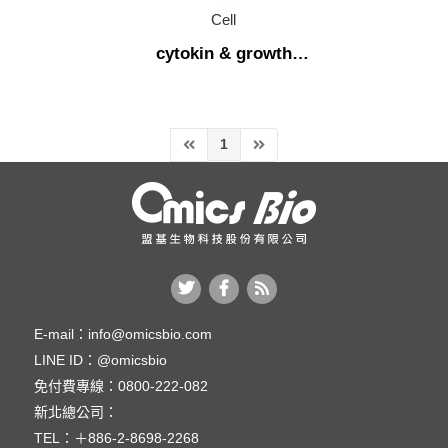
Apoptosis (細胞凋亡)
Cell
cytokin & growth
Cell Staining (細胞染色)
factor
Microbiology
Cellular Function & Viability Assay
1
Inhibitor & Compound Library
Transfection
Recombinant Protein
cytokin & growth factor
Cell culture medium
E-mail：
info@omicsbio.com
LINE ID：
@omicsbio
Cell line (穩定細胞株)
免付費專線：
0800-222-082
Cell Culture Product (細胞培養相關產品)
新北總公司：
TEL：
＋886-2-8698-2268