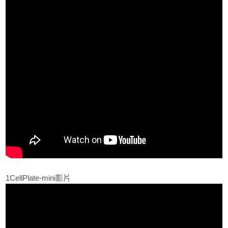
1CellPlate-mini影片