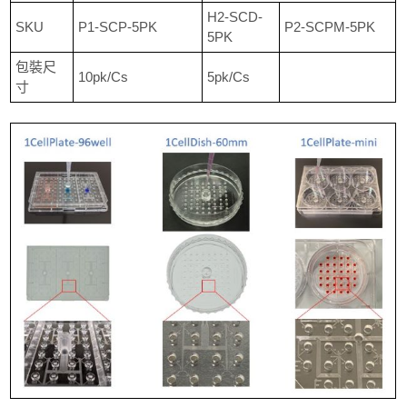
H2-SCD-
SKU
P1-SCP-5PK
P2-SCPM-5PK
5PK
包裝尺
10pk/Cs
5pk/Cs
寸