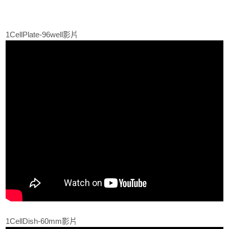
1CellPlate-96well影片
1CellDish-60mm影片