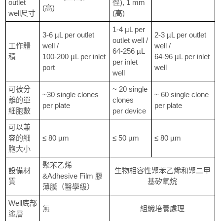
outlet
徑), 1 mm
(高)
well尺寸
(高)
1-4 µL per
3-6 µL per outlet
2-3 µL per outlet
outlet well /
工作體
well /
well /
64-256 µL
積
100-200 µL per inlet
64-96 µL per inlet
per inlet
port
well
well
可被分
~ 20 single
~30 single clones
~ 60 single clone
離的單
clones
per plate
per plate
細胞數
per device
可以兼
容的細
≤ 80 µm
≤ 50 µm
≤ 80 µm
胞大小
聚苯乙烯
設備材
生物相容性聚苯乙烯和聚二甲
&Adhesive Film 膠
質
基矽氧烷
薄膜（醫學級）
Well底部
無
組織培養處理
塗層