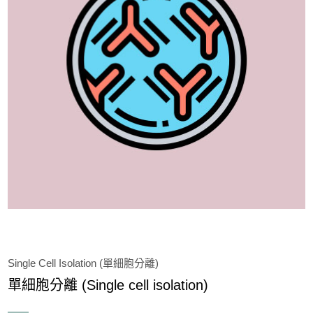
Immunohistochemistry( 免疫組織化學染色)
Apoptosis (細胞凋亡)
Cell Staining (細胞染色)
Microbiology
Cellular Function & Viability Assay
Inhibitor & Compound Library
Transfection
Single Cell Isolation (單細胞分離)
Recombinant Protein
單細胞分離 (Single cell isolation)