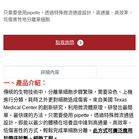
Cell culture medium
只需要使用pipette，透過特殊微流通道設計，高通量、高效率、
Cell line (穩定細胞株)
低傷害性地分離單細胞
Cell Culture Product (細胞培養相關產品)
點我詢問
Mycoplasma (黴漿菌相關產品)
Single Cell Isolation (單細胞分離)
詳細內容
一、產品介紹：
測內毒素96孔盤（96 well Loft plate)
傳統的生物技術中，分離單細胞步驟繁瑣，需要染色、上機
進行分類，耗時之外更對細胞造成傷害。
來自美國 Texas
單細胞分離 (Single cell isolation)
Medical Center 的創新研究，利用微流體原理，研發出最簡
單、最快速的方法。
只需要使用 pipette，透過特殊微流通道
Chemical & Buffer
設計，即能以最少的體積在培養皿中達到高通量、高效率、
低傷害性的方式，
輕鬆完成單細胞分離。
此方式可廣泛應用
Molecular Biology
於臨床診斷、細胞工程。