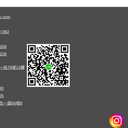
o.com
2-082
268
228
段75號13樓
80
05
生一路56號8