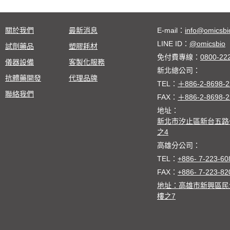
關於我們
最新消息
E-mail：
info@omicsbi
LINE ID：
@omicsbio
試劑藥品
塑膠耗材
免付費專線：
0800-22
儀器設備
客製化服務
新北總公司：
抗體藥開發
代理品牌
TEL：
＋886-2-8698-2
聯絡我們
FAX：
＋886-2-8698-2
地址：
新北市汐止區新台五路一
之4
高雄分公司：
TEL：
+886- 7-223-60
FAX：
+886- 7-223-82
地址：高雄市新興區民
樓之7