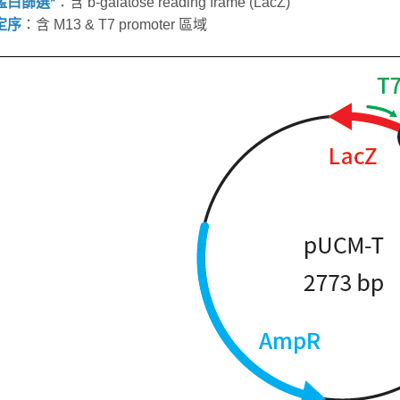
：含 b-galatose reading frame (LacZ)
) 藍白篩選*
：含 M13 & T7 promoter 區域
 定序