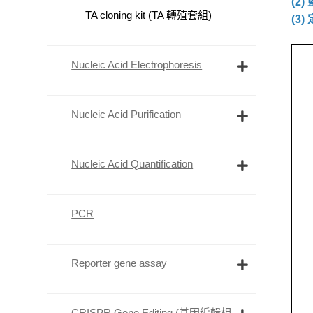
(2
TA cloning kit (TA 轉殖套組)
(3)
Nucleic Acid Electrophoresis
Nucleic Acid Purification
Nucleic Acid Quantification
PCR
Reporter gene assay
CRISPR Gene Editing (基因編輯相