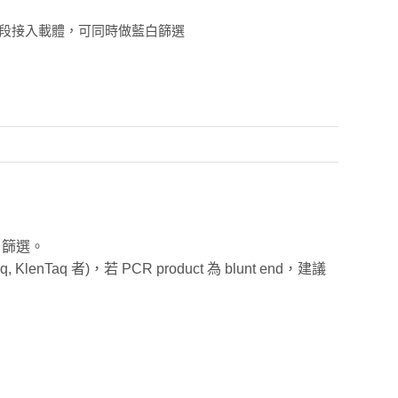
PCR 片段接入載體，可同時做藍白篩選
藍白篩選。
q, KlenTaq 者)，若 PCR product 為 blunt end，建議