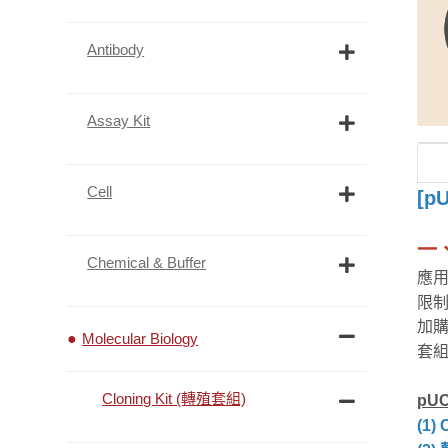
Antibody
Assay Kit
Cell
[pU
一
Chemical & Buffer
應用
限制：
加購 
Molecular Biology
套組內
Cloning Kit (轉殖套組)
pU
(1) 