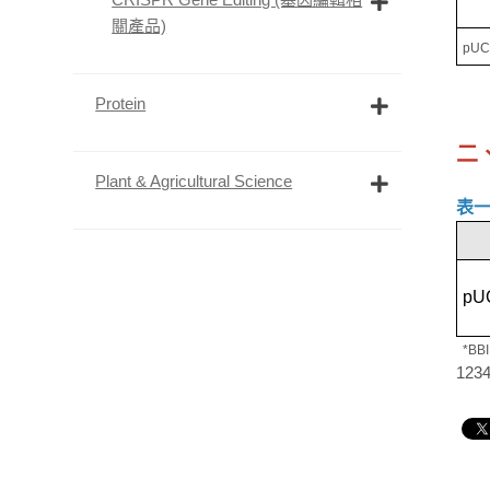
關產品)
pU
Protein
二
Plant & Agricultural Science
表
pUC
*BB
123