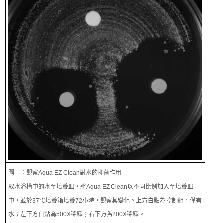
圖一：觀察Aqua EZ Clean對水的抑菌作用
取水浴槽中的水至培養皿，將Aqua EZ Clean以不同比例加入至培養皿
中，並於37℃培養箱培養72小時，觀察其變化。上方白點為控制組，僅有
水；左下方白點為500X稀釋；右下方為200X稀釋。