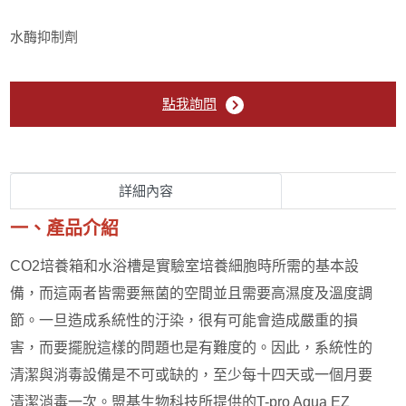
Cell culture medium
水酶抑制劑
Cell line (穩定細胞株)
Cell Culture Product (細胞培養相關產品)
點我詢問
Mycoplasma (黴漿菌相關產品)
詳細內容
MycoClean spray
一、產品介紹
Mycoplasma removal agent
CO2培養箱和水浴槽是實驗室培養細胞時所需的基本設
備，而這兩者皆需要無菌的空間並且需要高濕度及溫度調
PCR mycoplasma detection kit
節。一旦造成系統性的汙染，很有可能會造成嚴重的損
T-pro aqua EZ clean
害，而要擺脫這樣的問題也是有難度的。因此，系統性的
清潔與消毒設備是不可或缺的，至少每十四天或一個月要
Single Cell Isolation (單細胞分離)
清潔消毒一次。盟基生物科技所提供的T-pro Aqua EZ