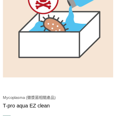
Immunohistochemistry( 免疫組織化學染色)
Apoptosis (細胞凋亡)
Cell Staining (細胞染色)
Microbiology
Cellular Function & Viability Assay
Inhibitor & Compound Library
Transfection
Mycoplasma (黴漿菌相關產品)
Recombinant Protein
T-pro aqua EZ clean