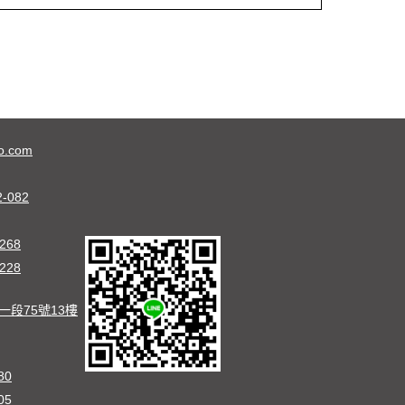
o.com
2-082
268
228
段75號13樓
80
05