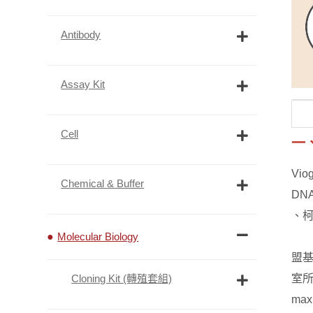
Antibody
Assay Kit
Cell
一
Vi
Chemical & Buffer
DN
、柯
Molecular Biology
盟基
室所
Cloning Kit (轉殖套組)
maxi