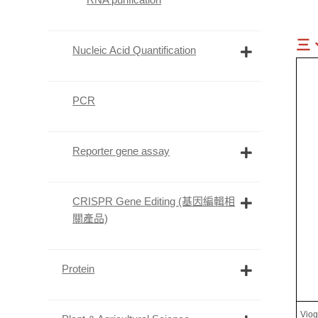
三
Nucleic Acid Quantification
PCR
Reporter gene assay
CRISPR Gene Editing (基因編輯相
關產品)
Protein
Vio