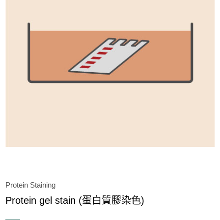
Chemical & Buffer
Molecular Biology
Protein
Protease & Phosphatase Inhibitor Cocktail
Background Blocking (背景值封閉)
Enzyme
Protein Electrophoresis
Protein Staining
Protein Purification & Isolation
Protein gel stain (蛋白質膠染色)