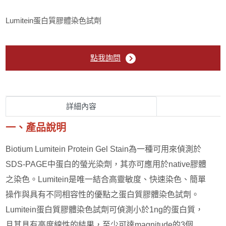
Protein Quantitation
Lumitein蛋白質膠體染色試劑
Protein Staining
Protein gel stain (蛋白質膠染色)
點我詢問
Membrane stain (轉漬膜染色)
詳細內容
Total protein normalization (蛋白質量標準化試
劑)
一、產品說明
Recombinant Protein
Biotium Lumitein Protein Gel Stain為一種可用來偵測於
SDS-PAGE中蛋白的螢光染劑，其亦可應用於native膠體
Western Blotting 呈色
之染色。Lumitein是唯一結合高靈敏度、快速染色、簡單
操作與具有不同相容性的優點之蛋白質膠體染色試劑。
Plant & Agricultural Science
Lumitein蛋白質膠體染色試劑可偵測小於1ng的蛋白質，
且其具有高度線性的結果，至少可達magnitude的3個