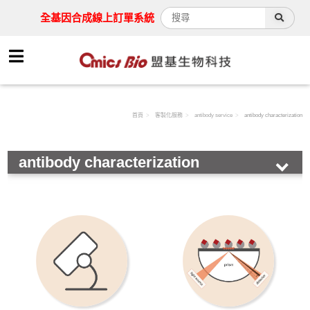
全基因合成線上訂單系統
首頁
客製化服務
antibody service
antibody characterization
antibody characterization
Synthesis service
Drug screening
Protein expression
antibody service
antibody development