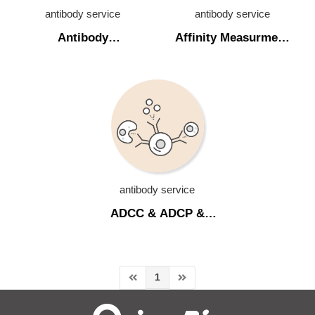
antibody sequencing
antibody service
antibody service
Antibody
Affinity Measurment
antibody production
Developability
(Biacore-SPR assay)
antibody characterization
Assessment
Antibody Developability Assessment
Affinity Measurment (Biacore-SPR assay)
ADCC & ADCP & CDC Assays
antibody engineering
antibody service
cell line development
ADCC & ADCP &
CDC Assays
cell line liscence
In Vivo Assay
1
生物技術檢測服務