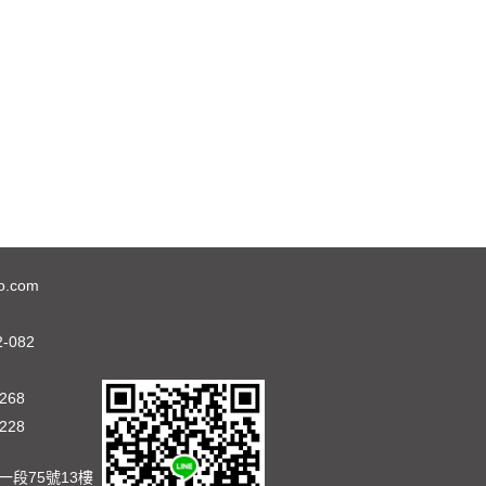
o.com
2-082
268
228
段75號13樓