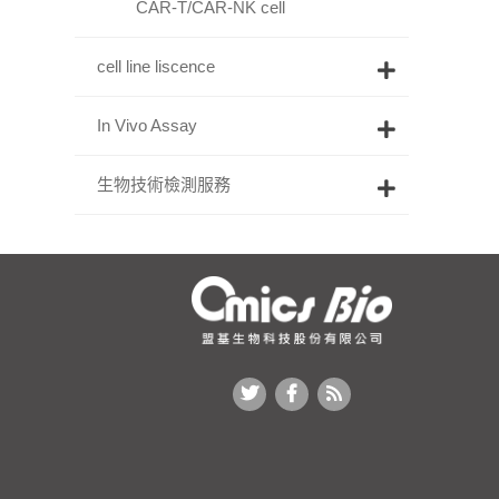
CAR-T/CAR-NK cell
cell line liscence
In Vivo Assay
生物技術檢測服務