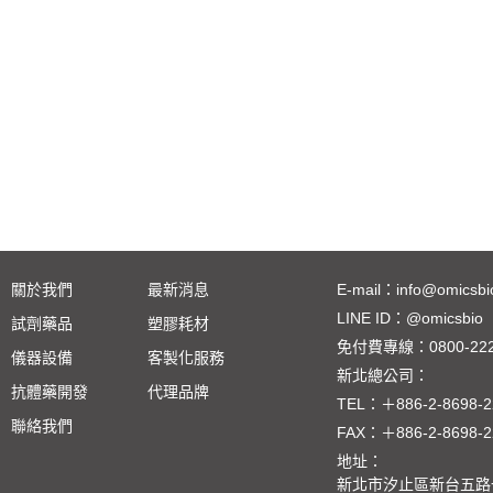
關於我們
最新消息
E-mail：
info@omicsbi
LINE ID：
@omicsbio
試劑藥品
塑膠耗材
免付費專線：
0800-22
儀器設備
客製化服務
新北總公司：
抗體藥開發
代理品牌
TEL：
＋886-2-8698-2
聯絡我們
FAX：
＋886-2-8698-2
地址：
新北市汐止區新台五路一