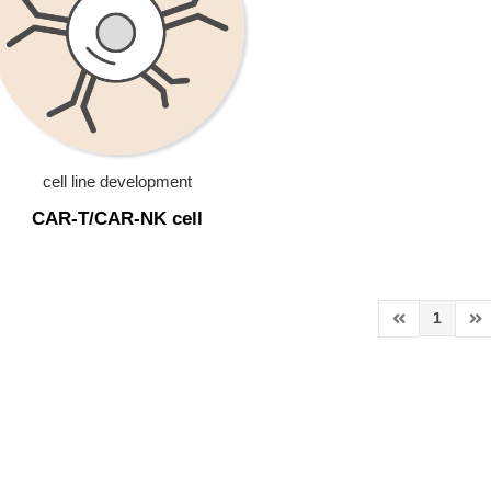
cell line development
CAR-T/CAR-NK cell
1