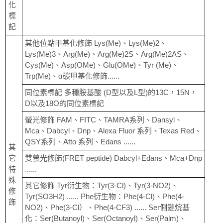
化
標
記
其他位點甲基化修飾 Lys(Me)、Lys(Me)2、
Lys(Me)3、Arg(Me)、Arg(Me)2S、Arg(Me)2AS、
Cys(Me)、Asp(OMe)、Glu(OMe)、Tyr (Me)、
Trp(Me)、α碳甲基化修飾......
同位素標記 多種胺基酸 (D型以及L型)的13C，15N，
D以及18O的同位素標記
螢光修飾 FAM、FITC、TAMRA系列、Dansyl、
Mca、Dabcyl、Dnp、Alexa Fluor 系列、Texas Red、
QSY系列、Atto 系列、Edans ......
其
它
雙螢光修飾(FRET peptide) Dabcyl+Edans、Mca+Dnp
特
......
殊
其它修飾 Tyr衍生物：Tyr(3-Cl)、Tyr(3-NO2)、
修
Tyr(SO3H2) ...... Phe衍生物：Phe(4-Cl)、Phe(4-
飾
NO2)、Phe(3-Cl）、Phe(4-CF3) ...... Ser側鏈烷基
化：Ser(Butanoyl)、Ser(Octanoyl)、Ser(Palm)、