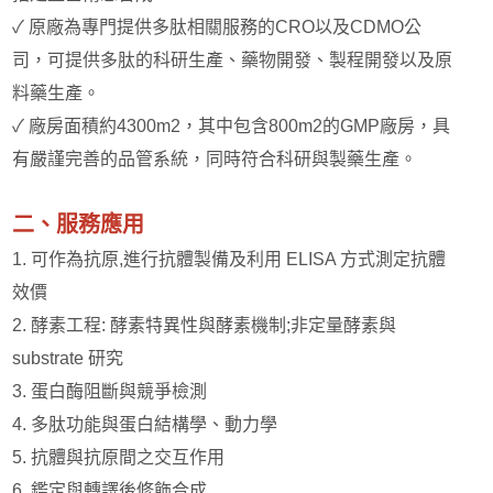
✓ 原廠為專門提供多肽相關服務的CRO以及CDMO公
司，可提供多肽的科研生產、藥物開發、製程開發以及原
料藥生產。
✓ 廠房面積約4300m2，其中包含800m2的GMP廠房，具
有嚴謹完善的品管系統，同時符合科研與製藥生產。
二、服務應用
1. 可作為抗原,進行抗體製備及利用 ELISA 方式測定抗體
效價
2. 酵素工程: 酵素特異性與酵素機制;非定量酵素與
substrate 研究
3. 蛋白酶阻斷與競爭檢測
4. 多肽功能與蛋白結構學、動力學
5. 抗體與抗原間之交互作用
6. 鑑定與轉譯後修飾合成