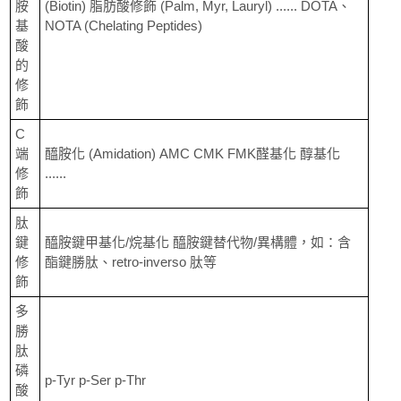
胺
(Biotin) 脂肪酸修飾 (Palm, Myr, Lauryl) ...... DOTA、
基
NOTA (Chelating Peptides)
酸
的
修
飾
C
端
醯胺化 (Amidation) AMC CMK FMK醛基化 醇基化
修
......
飾
肽
鍵
醯胺鍵甲基化/烷基化 醯胺鍵替代物/異構體，如：含
修
酯鍵勝肽、retro-inverso 肽等
飾
多
勝
肽
磷
p-Tyr p-Ser p-Thr
酸