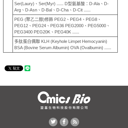
Ser(Laury)、Ser(Myr) ...... D型氨基酸：D-Ala、D-
Arg、D-Asn、D-Bal、D-Cha、D-Cit ......
PEG (聚乙二醇)修飾 PEG2、PEG4、PEG8、
PEG12、PEG24、PEG36 PEG2000、PEG5000、
PEG3400 PEG20K、PEG40K ......
多肽蛋白偶聯 KLH (Keyhole Limpet Hemocyanin)
BSA (Bovine Serum Albumin) OVA (Ovalbumin) ......