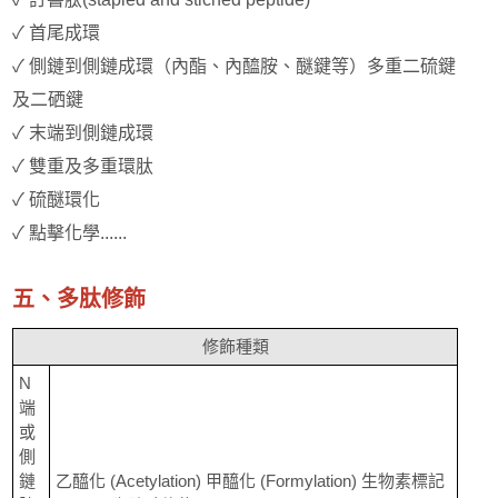
✓ 首尾成環
✓ 側鏈到側鏈成環（內酯、內醯胺、醚鍵等）多重二硫鍵
及二硒鍵
✓ 末端到側鏈成環
✓ 雙重及多重環肽
✓ 硫醚環化
✓ 點擊化學......
五、多肽修飾
修飾種類
N
端
或
側
鏈
乙醯化 (Acetylation) 甲醯化 (Formylation) 生物素標記