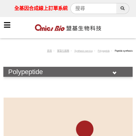
全基因合成線上訂單系統
首頁
客製化服務
Synthesis service
Polypeptide
Peptide synthesis
Polypeptide
Synthesis service
Nucleotide
Polypeptide
Peptide synthesis