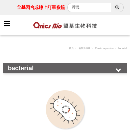
全基因合成線上訂單系統
首頁
客製化服務
Protein expression
bacterial
bacterial
Synthesis service
Drug screening
Protein expression
bacterial
Bacterial Expression