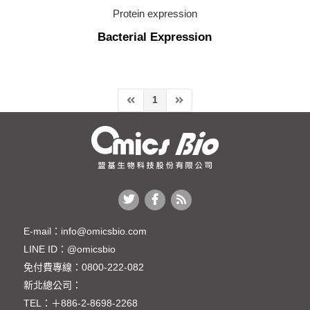
mammalian
Protein expression
Bacterial Expression
yeast
insect
antibody service
1
cell line development
cell line liscence
In Vivo Assay
生物技術檢測服務
E-mail：
info@omicsbio.com
LINE ID：
@omicsbio
免付費專線：
0800-222-082
新北總公司：
TEL：
＋886-2-8698-2268