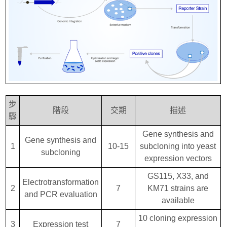
步
階段
交期
描述
驟
Gene synthesis and
Gene synthesis and
1
10-15
subcloning into yeast
subcloning
expression vectors
GS115, X33, and
Electrotransformation
2
7
KM71 strains are
and PCR evaluation
available
10 cloning expression
3
Expression test
7