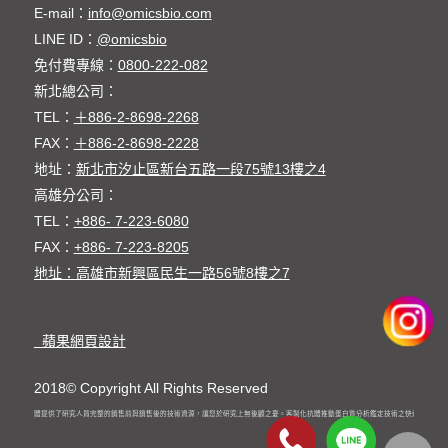
E-mail：
info@omicsbio.com
LINE ID：
@omicsbio
免付費專線：
0800-222-082
新北總公司：
TEL：
＋886-2-8698-2268
FAX：
＋886-2-8698-2228
地址：
新北市汐止區新台五路一段75號13樓之4
高雄分公司：
TEL：
+886- 7-223-6080
FAX：
+886- 7-223-8205
地址：高雄市新興區民生一路56號8樓之7
蘋果網頁設計
2018© Copyright All Rights Reserved
客製化抗體提供了研究人員完整的銷售前與銷售後的技術資源，讓您於研究上無後顧之憂。客製化抗體推動蛋白質分析鑑定技術之快速發展。高