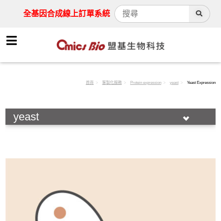
全基因合成線上訂單系統
首頁
客製化服務
Protein expression
yeast
Yeast Expression
yeast
Synthesis service
Drug screening
Protein expression
bacterial