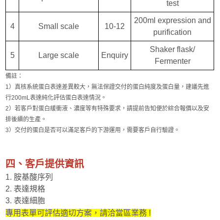
test
200ml expression and
4
Small scale
10-12
purification
Shaker flask/
5
Large scale
Enquiry
Fermenter
備註：
1）真核系統蛋白表達差異較大，無法保證交付的蛋白純度及蛋白量，建議先進
行200mL表達純化評估蛋白表達情況。
2）若客戶對蛋白緩衝液、濃度等有特殊要求，請提前告知便於綜合報價以及安
排後續的生產。
3）交付的蛋白是否可以滿足客戶的下游運用，需要客戶自行驗證。
四、客戶提供資訊
1. 胺基酸序列
2. 表達規格
3. 表達細胞
專用表單可評估適切方案，請洽當區業務 !