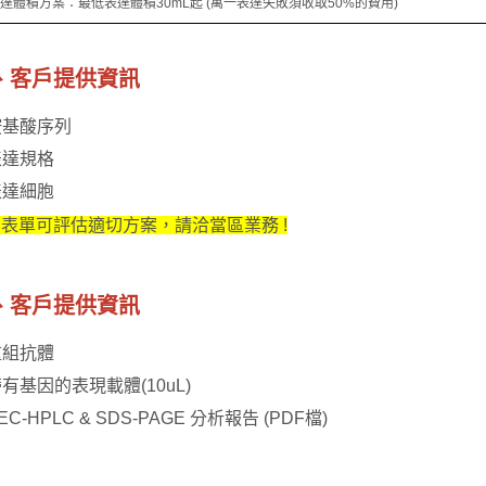
 表達體積方案：最低表達體積30mL起 (萬一表達失敗須收取50%的費用)
、客戶提供資訊
 胺基酸序列
 表達規格
 表達細胞
表單可評估適切方案，請洽當區業務 !
、客戶提供資訊
 重組抗體
 帶有基因的表現載體(10uL)
SEC-HPLC & SDS-PAGE 分析報告 (PDF檔)