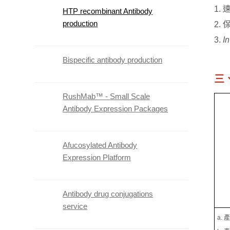
1.
HTP recombinant Antibody
production
2.
3.
In
Bispecific antibody production
​​​
RushMab™ - Small Scale
Antibody Expression Packages
Afucosylated Antibody
Expression Platform
Antibody drug conjugations
service
a.