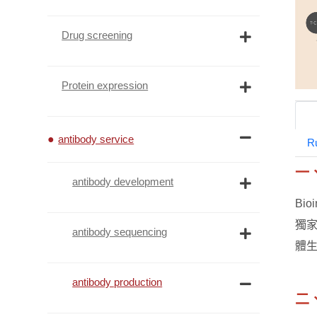
Drug screening
Protein expression
antibody service
R
一
antibody development
Bi
獨家
antibody sequencing
體
antibody production
二