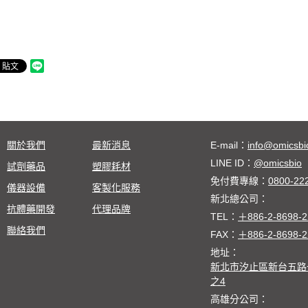
關於我們
最新消息
E-mail：
info@omicsbi
LINE ID：
@omicsbio
試劑藥品
塑膠耗材
免付費專線：
0800-22
儀器設備
客製化服務
新北總公司：
抗體藥開發
代理品牌
TEL：
＋886-2-8698-2
聯絡我們
FAX：
＋886-2-8698-2
地址：
新北市汐止區新台五路一
之4
高雄分公司：