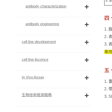
b.
antibody characterization
四
antibody engineering
1.
2.
cell line development
3.
專用
cell line liscence
五
In Vivo Assay
1.
2.
生物技術檢測服務
3. 