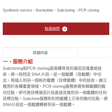
Lipid-Based service
Synthesis service、Nucleotide、Subcloning、PCR cloning
Drug screening
點我詢問
Protein expression
antibody service
詳細內容
cell line development
一、服務介紹
Subcloning和PCR cloning是兩種常見的基因克隆重組技
cell line liscence
術，將一段特定 DNA 片段，從一個載體（母載體）中切
出，再插入到另一個新的載體（目標載體）中的技術，廣泛
In Vivo Assay
應用於各種重要領域。PCR cloning服務無需依賴載體的酶
切位點，即可將目標基因片段直接克隆到另一個載體的任何
目標位點。Subclone服務則利用載體上已有的酶切位點，將
生物技術檢測服務
DNA片段從一個載體轉移到另一個載體。