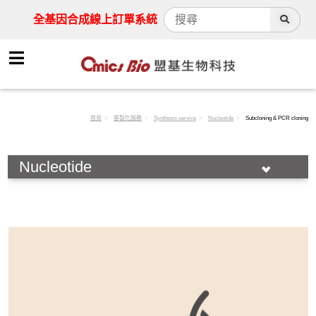
全基因合成線上訂單系統
首頁
客製化服務
Synthesis service
Nucleotide
Subcloning & PCR cloning
Nucleotide
Synthesis service
Nucleotide
Gene synthesis/Gene Fragment
Subcloning & PCR cloning