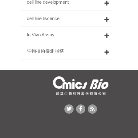
cell line development
cell line liscence
In Vivo Assay
生物技術檢測服務