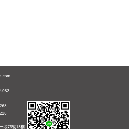
o.com
2-082
268
228
段75號13樓