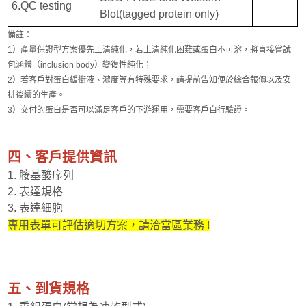
6.QC testing
Blot(tagged protein only)
備註：
1）產量保證型方案優先上清純化，若上清純化困難或蛋白不可溶，將直接嘗試
包涵體（inclusion body）變復性純化；
2）若客戶對蛋白緩衝液、濃度等有特殊要求，請提前告知便於綜合報價以及安
排後續的生產。
3）交付的蛋白是否可以滿足客戶的下游運用，需要客戶自行驗證。
四、客戶提供資訊
1. 胺基酸序列
2. 表達規格
3. 表達細胞
專用表單可評估適切方案，請洽當區業務 !
五、到貨規格