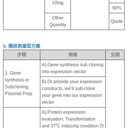
10mg
90%
Other
Quote
Quantity
b. 階段表達型方案
步驟
規格
交期
A).Gene synthesis sub cloning
into expression vector
1. Gene
synthesis or
B).Or provide your expression
Subcloning,
constructs, we’ll sub-clone
Plasmid Prep
your gene into our expression
vector
A).Protein expression
evaluation: Transformation
and 37℃ inducing condition (5