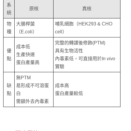
系
原核
真核
統
物
大腸桿菌
哺乳細胞（HEK293 & CHO
種
（E.coli）
cell）
完整的轉譯後修飾(PTM)
成本低
優
具有生物活性
生產快速
點
內毒素低，可直接用於
In vivo
蛋白產量高
實驗
無PTM
缺
易形成不可溶蛋
成本高
點
白
蛋白產量較低
需額外去內毒素