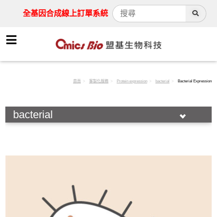
全基因合成線上訂單系統
首頁
客製化服務
Protein expression
bacterial
Bacterial Expression
bacterial
Synthesis service
Drug screening
Protein expression
bacterial