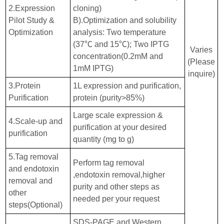
2.Expression
cloning)
Pilot Study &
B).Optimization and solubility
Optimization
analysis: Two temperature
(37℃ and 15℃); Two IPTG
Varies
concentration(0.2mM and
(Please
1mM IPTG)
inquire)
3.Protein
1L expression and purification,
Purification
protein (purity>85%)
Large scale expression &
4.Scale-up and
purification at your desired
purification
quantity (mg to g)
5.Tag removal
Perform tag removal
and endotoxin
,endotoxin removal,higher
removal and
purity and other steps as
other
needed per your request
steps(Optional)
SDS-PAGE and Western