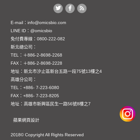
電源供應器
凝膠照相系統
E-mail：
info@omicsbio.com
活體動物影像系統
LINE ID：
@omicsbio
免付費專線：
0800-222-082
核酸電泳系統
新北總公司：
液態氮桶
TEL：
＋886-2-8698-2268
FAX：
＋886-2-8698-2228
振盪器/ 試管混合器
地址：
新北市汐止區新台五路一段75號13樓之4
乾浴槽 & 水浴槽
高雄分公司：
TEL：
+886- 7-223-6080
超低溫冷凍櫃
FAX：
+886- 7-223-8205
CO2細胞培養箱
地址：高雄市新興區民生一路56號8樓之7
細胞/樣品冷卻系統
蘋果網頁設計
精密分析天平
2018© Copyright All Rights Reserved