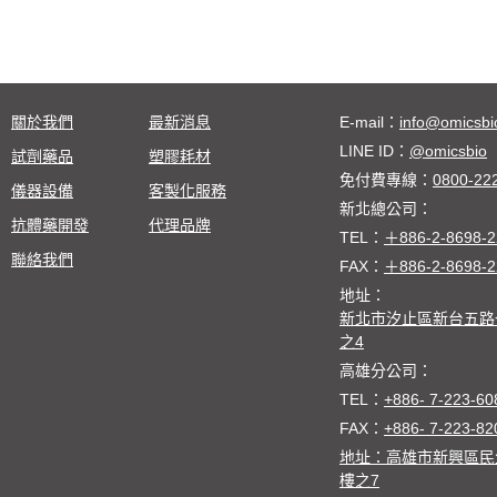
關於我們
最新消息
E-mail：
info@omicsbi
LINE ID：
@omicsbio
試劑藥品
塑膠耗材
免付費專線：
0800-22
儀器設備
客製化服務
新北總公司：
抗體藥開發
代理品牌
TEL：
＋886-2-8698-2
聯絡我們
FAX：
＋886-2-8698-2
地址：
新北市汐止區新台五路一
之4
高雄分公司：
TEL：
+886- 7-223-60
FAX：
+886- 7-223-82
地址：高雄市新興區民
樓之7