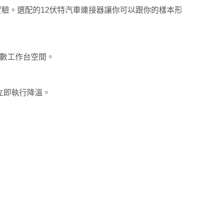
都可做實驗。選配的12伏特汽車連接器讓你可以跟你的樣本形
需要少數工作台空間。
一鍵立即執行降溫。