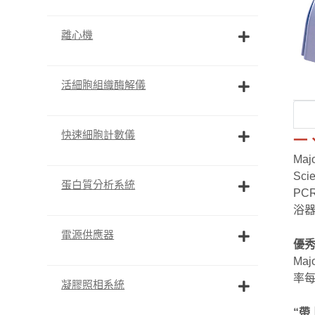
離心機
活細胞組織酶解儀
快速細胞計數儀
一
Ma
Sc
蛋白質分析系統
PC
浴
電源供應器
優秀
Ma
率每
凝膠照相系統
“帶