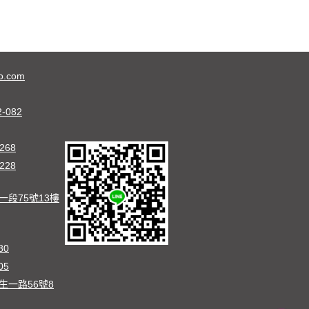
o.com
2-082
268
228
段75號13樓
80
05
生一路56號8