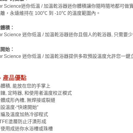
jor Science迷你低溫 / 加溫乾浴器迷你體積讓你隨時隨地
離，永遠維持在 100℃ 到 -10℃ 的溫度範圍內。
你體積：
jor Science 迷你低溫 / 加溫乾浴器迷你且個人的乾浴器, 只
速開始：
jor Science 迷你低溫 / 加溫乾浴器提供多款預設溫度允許您
、產品優點
 小體積, 能放在您的手掌上
 鬧鐘, 定時器, 和使用者溫度校正模式
 一體成形內槽, 無焊接或裂縫
 預設溫度-“快速開始”
 可編及溫度加熱冷卻程式
 PTFE塗層防止汙漬形成
 可使用成迷你水浴槽或珠槽