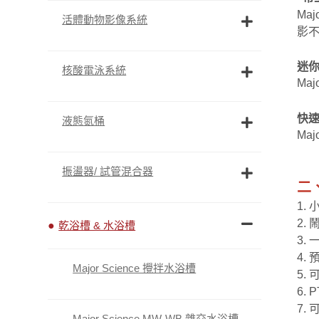
Ma
活體動物影像系統
影不
迷
核酸電泳系統
Ma
快
液態氮桶
Ma
振盪器/ 試管混合器
二
1.
2.
乾浴槽 & 水浴槽
3.
4.
Major Science 攪拌水浴槽
5.
6.
7.
Major Science MW-WB 雜交水浴槽