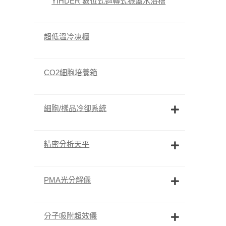
YIHDER 數位式迴轉式振盪水浴槽
超低溫冷凍櫃
CO2細胞培養箱
細胞/樣品冷卻系統
精密分析天平
PMA光分解儀
分子吸附超效儀