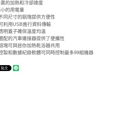
 優異的加熱和冷卻速度
 極小的用電量
. 不同尺寸的鋁塊提供方便性
. 可利用USB進行資料傳輸
. 透明蓋子確保溫度均溫
. 選配的汽車連接器提供了便攜性
. 鋁塊可與迷你加熱乾浴器共用
. 控製和數據紀錄軟體可同時控制最多99組機器