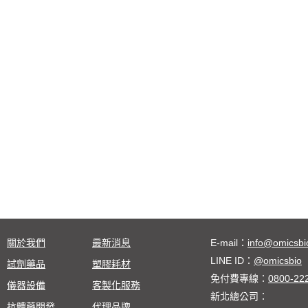
關於我們
最新消息
E-mail：
info@omicsbi
LINE ID：
@omicsbio
試劑藥品
塑膠耗材
免付費專線：
0800-22
儀器設備
客製化服務
新北總公司：
抗體藥開發
代理品牌