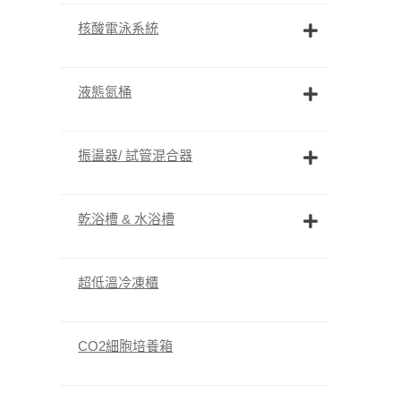
核酸電泳系統
液態氮桶
振盪器/ 試管混合器
乾浴槽 & 水浴槽
超低溫冷凍櫃
CO2細胞培養箱