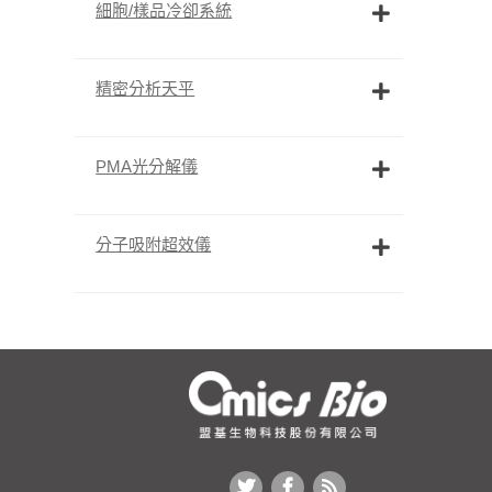
細胞/樣品冷卻系統
精密分析天平
PMA光分解儀
分子吸附超效儀