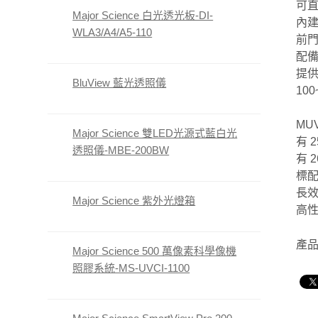
可直
Major Science 白光透光板-DI-
內建
WLA3/A4/A5-110
前
配
提
BluView 藍光透照儀
10
MU
Major Science 雙LED光源式藍白光
有 2
透照儀-MBE-200BW
有 
標
長
Major Science 紫外光燈箱
高性
產品
Major Science 500 萬像素科學像機
照膠系統-MS-UVCI-1100