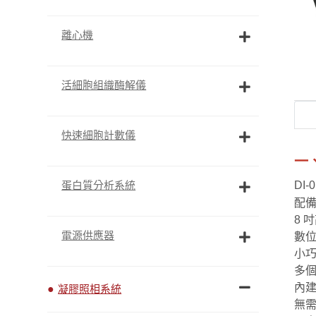
離心機
活細胞組織酶解儀
快速細胞計數儀
一
蛋白質分析系統
DI
配備
8 
電源供應器
數
小
多
內
凝膠照相系統
無