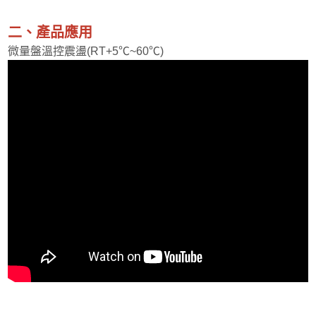
超低溫冷凍櫃
二、產品應用
CO2細胞培養箱
微量盤溫控震盪(RT+5℃~60℃)
細胞/樣品冷卻系統
精密分析天平
PMA光分解儀
分子吸附超效儀