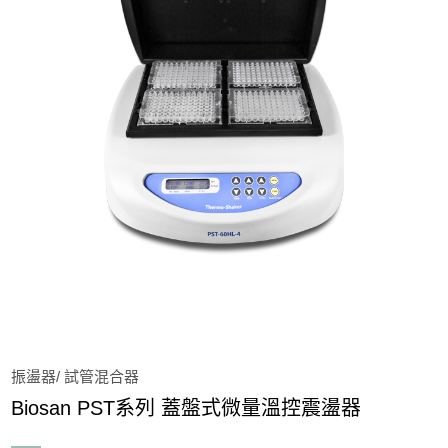
蛋白質分析系統
電源供應器
凝膠照相系統
活體動物影像系統
核酸電泳系統
液態氮桶
振盪器/ 試管混合器
振盪器/ 試管混合器
Multi Bio RS-24 可編程混合震盪器
Biosan PST系列 蓋盤式微量溫控震盪器