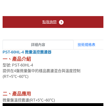
Biosan PST系列 蓋盤式微量溫控震盪器
Biosan TS-100系列 微量高溫控震盪器
點我詢問
Bench Mark渦旋振盪器
GenPure 小型2D-3D搖擺混合器
詳細內容
技術規格表
GenPure 小型迴轉式震盪器
PST-60HL-4 微量溫控震盪器
一、產品介紹
GenPure 微量迴轉震盪器
型號: PST-60HL-4
提供在4盤微量盤中的樣品震盪混合與溫度控制
(RT+5℃~60℃)
GenPure小型試管旋轉混合器
GenPure中型3D搖擺混合器
二、產品應用
微量盤溫控震盪(RT+5℃~60℃)
GenPure中型試管旋轉混合器