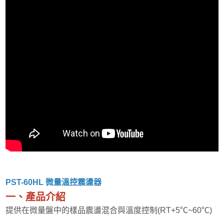
GenPure蹺蹺板式震盪器
Major Science 迴轉式振盪器
Major Science 往復式振盪器
Major Science迴轉式 & 三D搖擺式振盪器
Major Science翹翹板式振盪器
多段式旋轉/震盪混合器
微孔盤3D搖擺器
PST-60HL 微量溫控震盪器
一、產品介紹
乾浴槽 & 水浴槽
提供在微量盤中的樣品震盪混合與溫度控制(RT+5℃~60℃)