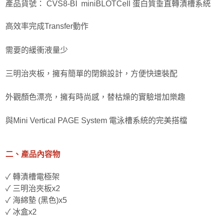
產品貨號： CVS8-BI miniBLOTCell 蛋白質垂直轉漬槽系統
PMA光分解儀
高效率完成Transfer動作
分子吸附超效儀
需要的緩衝液量少
三明治夾板，擁有簡單的閉鎖設計，方便快速裝配
外觀顏色漂亮，擁有時尚感，替枯燥的實驗增加樂趣
與Mini Vertical PAGE System 電泳槽系統的完美搭檔
二、產品內容物
✓ 轉漬槽電極架
✓ 三明治夾板x2
✓ 海綿墊 (黑色)x5
✓ 冰盒x2