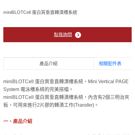
miniBLOTCell 蛋白質垂直轉漬槽系統
核酸電泳系統
液態氮桶
點我詢問
振盪器/ 試管混合器
乾浴槽 & 水浴槽
產品介紹
相關配件表
超低溫冷凍櫃
miniBLOTCell 蛋白質垂直轉漬槽系統，Mini Vertical PAGE
System 電泳槽系統的完美搭檔。
CO2細胞培養箱
miniBLOTCell 蛋白質垂直轉漬槽系統，內含有2個三明治夾
板，可用來進行2片膠的轉漬工作(Transfer)。
細胞/樣品冷卻系統
一、產品介紹
精密分析天平