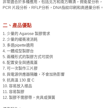
非常適合於多種應用，包括北方和南方轉漬，微衛星分析，
PCR 片段分析，RFLP分析，DNA指紋印刷和高通量分析。
超低溫冷凍櫃
CO2細胞培養箱
二、產品優點
1. 少量的 Agarose 製膠需求
細胞/樣品冷卻系統
2. 少量的緩衝液消耗
3. 多道pipette適用
精密分析天平
4. 一體成型製膠台
5. 兩種形式的製膠方式可提供
PMA光分解儀
6. 配置安全與通風蓋
7. 可一次製作三片膠
分子吸附超效儀
8. 與電源供應器隔離，不會加熱影響
9. 抗高溫 130 度 C
10. 容易放入樣品
11. 容易製膠
12. 製膠不需膠帶，夾具或彈簧