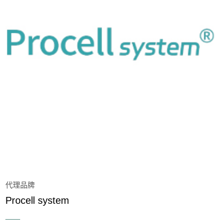
Biotium Inc
Creative Enzymes
Elabscience
iBiochips
Lifeasible
Major Science
Motif Biotechnology
代理品牌
OmicsBio
Procell system