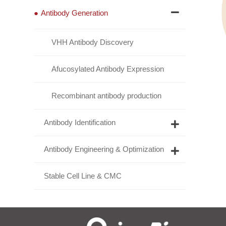
Antibody Generation
VHH Antibody Discovery
Afucosylated Antibody Expression
Recombinant antibody production
Antibody Identification
Antibody Engineering & Optimization
Stable Cell Line & CMC