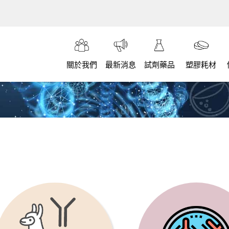
關於我們
最新消息
試劑藥品
塑膠耗材