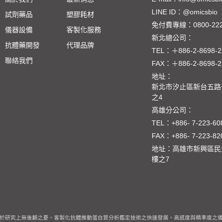
LINE ID：
@omicsbio
試劑藥品
塑膠耗材
免付費專線：
0800-22
儀器設備
客製化服務
新北總公司：
抗體藥開發
代理品牌
TEL：
＋886-2-8698-2
聯絡我們
FAX：
＋886-2-8698-2
地址：
新北市汐止區新台五路一
之4
高雄分公司：
TEL：
+886- 7-223-60
FAX：
+886- 7-223-82
地址：高雄市新興區民
樓之7
於研究上無後顧之憂。客製化抗體推動蛋白質分析鑑定技術之快速發展。高感度與精準度之儀