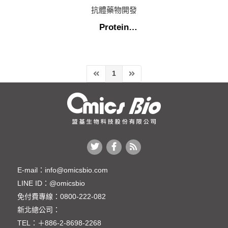
Stable Cell Line & CMC
抗體藥物開發
Protein
Expression(E. coli、
HEK293 & CHO)
1
E-mail：
info@omicsbio.com
LINE ID：
@omicsbio
免付費專線：
0800-222-082
新北總公司：
TEL：
＋886-2-8698-2268