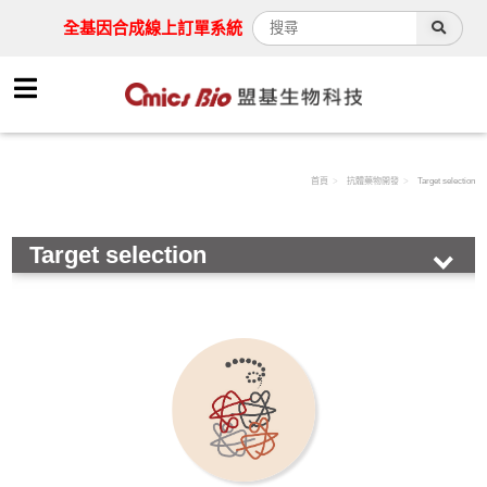
全基因合成線上訂單系統
首頁
抗體藥物開發
Target selection
Target selection
Target selection
Protein Expression(E. coli、HEK293 & CHO)
Antibody Generation
Antibody Identification
Antibody Engineering & Optimization