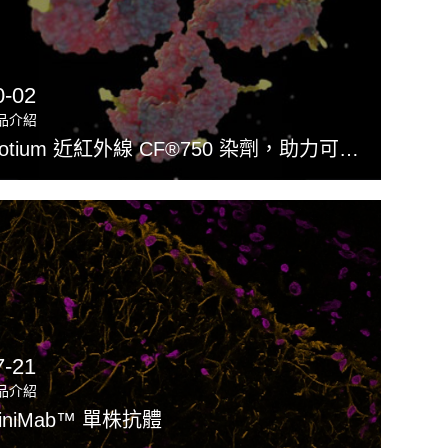
0-02
品介紹
Biotium 近紅外線 CF®750 染劑，助力可擴展性 coiled-coil 抗體-藥物偶聯物評估
7-21
品介紹
iniMab™ 單株抗體