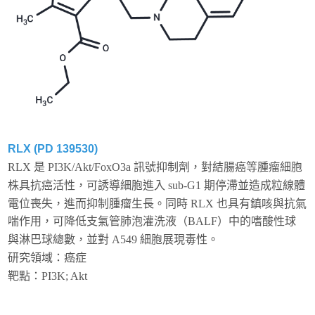
RLX (PD 139530)
RLX 是 PI3K/Akt/FoxO3a 訊號抑制劑，對結腸癌等腫瘤細胞
株具抗癌活性，可誘導細胞進入 sub-G1 期停滯並造成粒線體
電位喪失，進而抑制腫瘤生長。同時 RLX 也具有鎮咳與抗氣
喘作用，可降低支氣管肺泡灌洗液（BALF）中的嗜酸性球
與淋巴球總數，並對 A549 細胞展現毒性。
研究領域：癌症
靶點：
PI3K; Akt