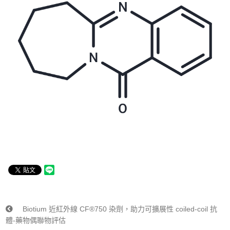
Biotium 近紅外線 CF®750 染劑，助力可擴展性 coiled-coil 抗
體-藥物偶聯物評估