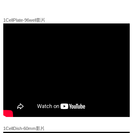
1CellPlate-96well影片
1CellDish-60mm影片