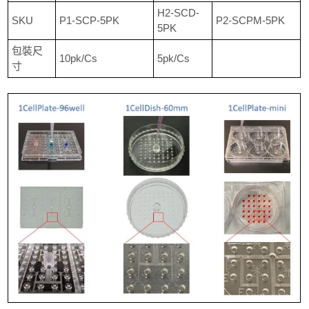
H2-SCD-
SKU
P1-SCP-5PK
P2-SCPM-5PK
5PK
包裝尺
10pk/Cs
5pk/Cs
寸