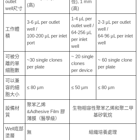
outlet
徑), 1 mm
(高)
well尺寸
(高)
1-4 µL per
3-6 µL per outlet
2-3 µL per outlet
outlet well /
工作體
well /
well /
64-256 µL
積
100-200 µL per inlet
64-96 µL per inlet
per inlet
port
well
well
可被分
~ 20 single
~30 single clones
~ 60 single clone
離的單
clones
per plate
per plate
細胞數
per device
可以兼
容的細
≤ 80 µm
≤ 50 µm
≤ 80 µm
胞大小
聚苯乙烯
設備材
生物相容性聚苯乙烯和聚二甲
&Adhesive Film 膠
質
基矽氧烷
薄膜（醫學級）
Well底部
無
組織培養處理
塗層