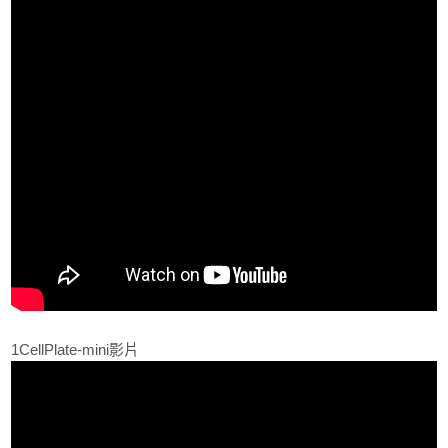
1CellPlate-mini影片