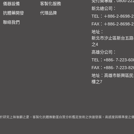
免付費專線：
0800-22
儀器設備
客製化服務
新北總公司：
抗體藥開發
代理品牌
TEL：
＋886-2-8698-2
聯絡我們
FAX：
＋886-2-8698-2
地址：
新北市汐止區新台五路一
之4
高雄分公司：
TEL：
+886- 7-223-60
FAX：
+886- 7-223-82
地址：高雄市新興區民
樓之7
於研究上無後顧之憂。客製化抗體推動蛋白質分析鑑定技術之快速發展。高感度與精準度之儀